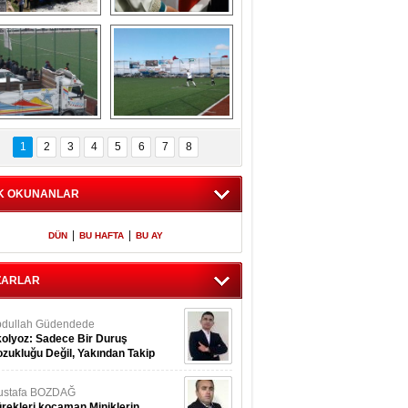
​ Küçük 
Şehit polis Azam 
Bozcamahmut 
Güdendede son 
rkmen şenlikleri 
yolculuğuna 
4. sü büyük coşku 
uğurlandı
ile gerçekleşt
ghilal Yazır spor 
Meryemağıl Çokum 
maçından 
Maçından 
1
2
3
4
5
6
7
8
görüntüler
Görüntüler
K OKUNANLAR
|
|
DÜN
BU HAFTA
BU AY
ZARLAR
dullah Güdendede
olyoz: Sadece Bir Duruş
zukluğu Değil, Yakından Takip
rekir
ustafa BOZDAĞ
rekleri kocaman Miniklerin