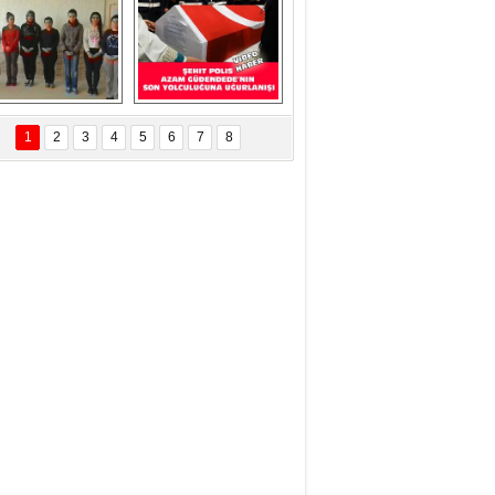
ÜNEŞ Kurban ve 
programı 
ualar ile görevi 
KONTV'de böyle 
devraldı...
yer aldı....
Eskilder Gençlik 
Şehit Polisimiz Azam 
llarından 3 Aralık 
Güdendede Son 
1
2
3
4
5
6
7
8
ünya Engelliler 
Yolculuğuna 
Günü Ziyareti
Uğurlanışı Video 
Haber