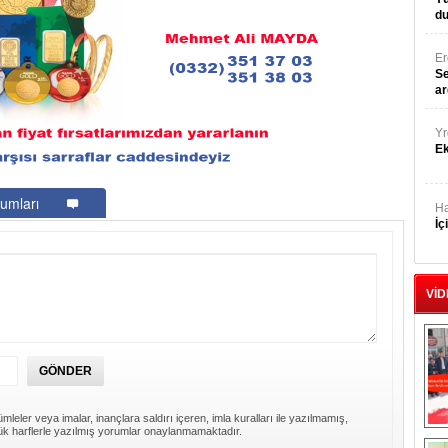
du
E
Se
ar
Yr
E
umları
Ha
İç
VİD
mleler veya imalar, inançlara saldırı içeren, imla kuralları ile yazılmamış,
k harflerle yazılmış yorumlar onaylanmamaktadır.