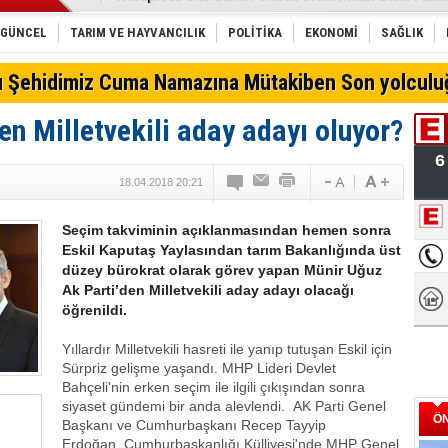
Erdal Can Alkoçlar: Davamız Türk Mucitlere Destek D
Moda denildiğinde ilk akla gelen pırlanta markası Zen
GÜNCEL
TARIM VE HAYVANCILIK
POLİTİKA
EKONOMİ
SAĞLIK
Bel fıtığı spor yapmaya engel değil
Belgemen'den İhale Açıklaması! Teminat Mektubu Vu
lı Şehidimiz Cuma Namazına Mütakiben Son yolculu
Türk Telekom'dan yeni sağlık uygulaması
E-Sigara COVID Riskini 5 Kat Artırıyor!
en Milletvekili aday adayı oluyor?
Hamaliye işlerinde Hızlı ve düzenli istifleme tek gaye
Konya'da oto lastik nereden alınır?
Hisar 72 Parça Çatal, Kaşık, Bıçak Set İçeriği
Konya külçe altın alış-satış
18.04.2018 20:21
Eskil Belediyespor BAL’da
Seçim takviminin açıklanmasından hemen sonra
Eskil Kaputaş Yaylasından tarım Bakanlığında üst
düzey bürokrat olarak görev yapan Münir Uğuz
Ak Parti’den Milletvekili aday adayı olacağı
öğrenildi.
Yıllardır Milletvekili hasreti ile yanıp tutuşan Eskil için
Sürpriz gelişme yaşandı. MHP Lideri Devlet
Bahçeli'nin erken seçim ile ilgili çıkışından sonra
siyaset gündemi bir anda alevlendi. AK Parti Genel
Ö
Başkanı ve Cumhurbaşkanı Recep Tayyip
Erdoğan, Cumhurbaşkanlığı Külliyesi'nde MHP Genel