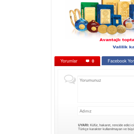
Yorumlar
0
Facebook Yor
UYARI:
Küfür, hakaret, rencide edici cü
Türkçe karakter kullanılmayan ve büyü