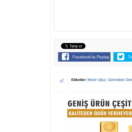
Facebook'ta Paylaş
T
Etiketler:
Münir Uğuz
,
Gümrükler Gen