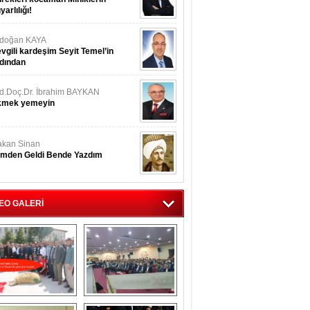
yarlılığı!
rdoğan KAYA
vgili kardeşim Seyit Temel’in
dından
d.Doç.Dr. İbrahim BAYKAN
kmek yemeyin
kan Sinan
imden Geldi Bende Yazdım
EO GALERİ
İsmail Hakkı 
Eskilliler Gecesi 