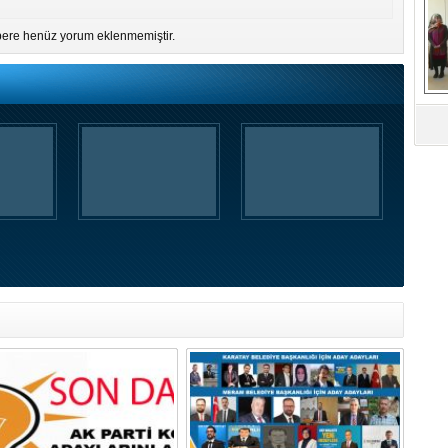
G
D
ere henüz yorum eklenmemiştir.
Ko
D