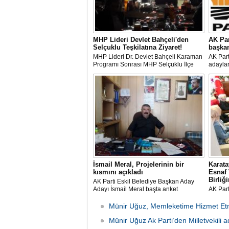
MHP Lideri Devlet Bahçeli'den
AK Par
Selçuklu Teşkilatına Ziyaret!
başkan
MHP Lideri Dr. Devlet Bahçeli Karaman
AK Part
Programı Sonrası MHP Selçuklu İlçe
adaylar
Başkanı Güzide Çipan'ı ziyaret etti.
İsmail Meral, Projelerinin bir
Karata
kısmını açıkladı
Esnaf 
Birliğ
AK Parti Eskil Belediye Başkan Aday
Adayı İsmail Meral başta anket
AK Part
çalışmaları olmak üzere kendisi lehine
Sanatka
vatandaşların tercihte bulunması
ederek;
Münir Uğuz, Memleketime Hizmet Etm
noktasında destek istedi.
Muharr
Münir Uğuz Ak Parti’den Milletvekili 
ziyaret