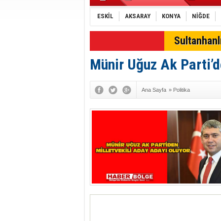
ESKİL
AKSARAY
KONYA
NİĞDE
Sultanhan
Münir Uğuz Ak Parti’d
Ana Sayfa
»
Politika