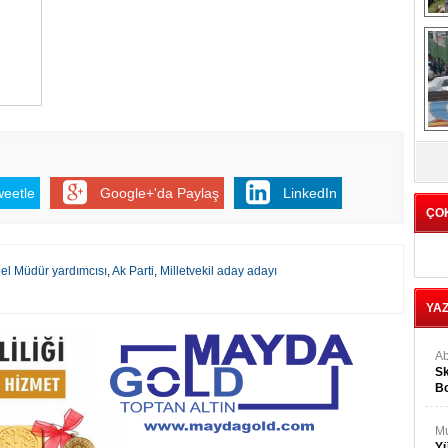
Tü
1
C
weetle
Google+'da Paylaş
LinkedIn
ÇO
el Müdür yardımcısı
,
Ak Parti
,
Milletvekil aday adayı
YA
Ab
Sk
Bo
Ge
M
Yü