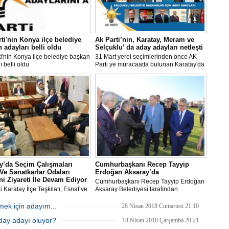
ti'nin Konya ilçe belediye
Ak Parti’nin, Karatay, Meram ve
 adayları belli oldu
Selçuklu’ da aday adayları netleşti
i'nin Konya ilçe belediye başkan
31 Mart yerel seçimlerinden önce AK
ı belli oldu
Parti ye müracaatta bulunan Karatay'da
11, Meram’da 13, Selçuklu ’da 6 aday
adayı bulunuyor.
y’da Seçim Çalışmaları
Cumhurbaşkanı Recep Tayyip
Ve Sanatkarlar Odaları
Erdoğan Aksaray’da
ini Ziyareti İle Devam Ediyor
Cumhurbaşkanı Recep Tayyip Erdoğan
i Karatay İlçe Teşkilatı, Esnaf ve
Aksaray Belediyesi tarafından
rlar Odaları Birliğini ziyaret
düzenlenen Mahalle İftarı Programı ve
 Birlik Başkanlığına yeni seçilen
partisinin Aksaray’da düzenlediği miting
ek için adayım...
28 Nisan 2018 Cumartesi 21:10
em Karabacak’a hayırlı olsun
programı için Aksaray’a geldi.
aday adayı oluyor?
inde bulundu.
18 Nisan 2018 Çarşamba 20:21