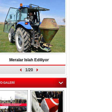
Meralar Islah Ediliyor
Yakup Gök, "Belediyey
1/20
birlikte yönetec
O GALERİ