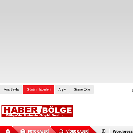
Ana Sayfa
Günün Haberleri
Arşiv
Sitene Ekle
Evcil Pet 
Alışveriş
Wordpress 