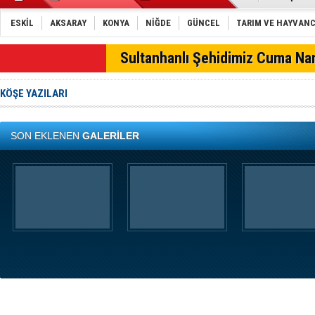
Erdal Can 
Moda denil
ESKİL
AKSARAY
KONYA
NİĞDE
GÜNCEL
TARIM VE HAYVANC
Bel fıtığı 
Belgemen'd
SON DAKİKA
Sultanhanlı Şehidimiz Cuma Na
Türk Telek
E-Sigara CO
Hamaliye iş
KÖŞE YAZILARI
Konya'da ot
Hisar 72 Pa
Konya külçe
Eskil Bele
SON EKLENEN
GALERİLER