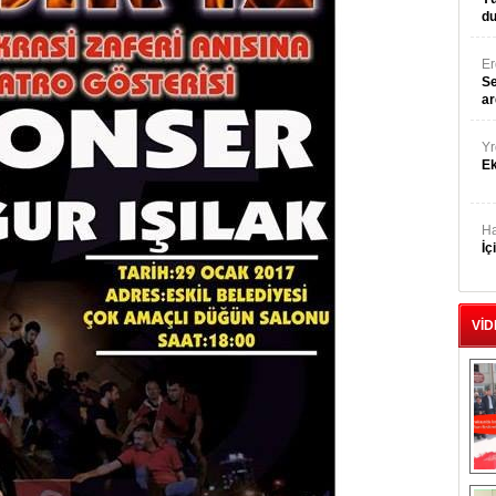
du
E
Se
ar
Yr
E
Ha
İç
VİD