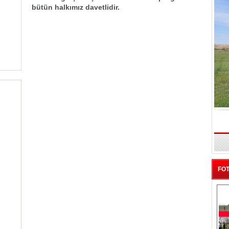
bütün halkımız davetlidir.
Meralar Islah Ediliyor
Y
FOT