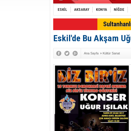
ESKİL
AKSARAY
KONYA
NİĞDE
SON DAKİKA
Sultanhan
Eskil'de Bu Akşam Uğu
Ana Sayfa
»
Kültür Sanat