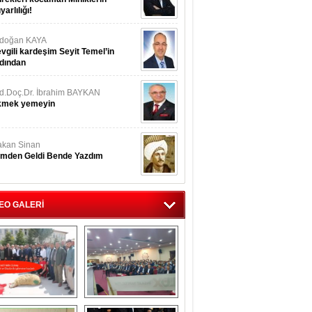
yarlılığı!
rdoğan KAYA
vgili kardeşim Seyit Temel’in
dından
d.Doç.Dr. İbrahim BAYKAN
kmek yemeyin
kan Sinan
imden Geldi Bende Yazdım
EO GALERİ
İsmail Hakkı 
Eskilliler Gecesi 