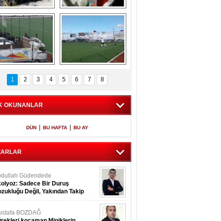
​ Küçük 
Şehit polis Azam 
Bozcamahmut 
Güdendede son 
rkmen şenlikleri 
yolculuğuna 
4. sü büyük coşku 
uğurlandı
ile gerçekleşt
ghilal Yazır spor 
Meryemağıl Çokum 
maçından 
Maçından 
1
2
3
4
5
6
7
8
görüntüler
Görüntüler
K OKUNANLAR
|
|
DÜN
BU HAFTA
BU AY
ZARLAR
dullah Güdendede
olyoz: Sadece Bir Duruş
zukluğu Değil, Yakından Takip
rekir
ustafa BOZDAĞ
rekleri kocaman Miniklerin