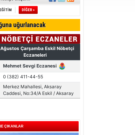
avası
 Pırlanta
EĞİTİM
DİĞER »
rgusu!
ğuna uğurlanacak
miz!
NE ÇIKANLAR