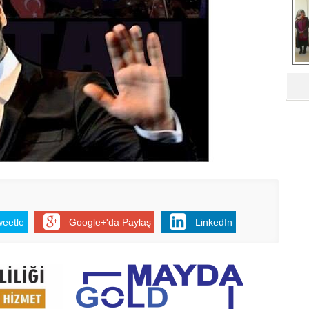
G
D
Ko
D
weetle
Google+'da Paylaş
LinkedIn