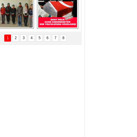
ÜNEŞ Kurban ve 
programı 
ualar ile görevi 
KONTV'de böyle 
devraldı...
yer aldı....
Eskilder Gençlik 
Şehit Polisimiz Azam 
llarından 3 Aralık 
Güdendede Son 
1
2
3
4
5
6
7
8
ünya Engelliler 
Yolculuğuna 
Günü Ziyareti
Uğurlanışı Video 
Haber