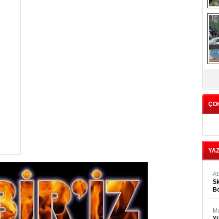
Tü
1
C
ÇO
YA
Ab
Sk
Bo
Ge
M
Yü