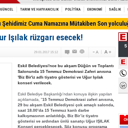
Erdal Can Alkoçlar: Davamız Türk Mucitlere Destek D
Moda denildiğinde ilk akla gelen pırlanta markası Zen
GÜNCEL
TARIM VE HAYVANCILIK
POLİTİKA
EKONOMİ
SAĞLIK
Bel fıtığı spor yapmaya engel değil
Belgemen'den İhale Açıklaması! Teminat Mektubu Vu
lı Şehidimiz Cuma Namazına Mütakiben Son yolculu
Türk Telekom'dan yeni sağlık uygulaması
E-Sigara COVID Riskini 5 Kat Artırıyor!
r Işılak rüzgarı esecek!
Hamaliye işlerinde Hızlı ve düzenli istifleme tek gaye
Konya'da oto lastik nereden alınır?
Hisar 72 Parça Çatal, Kaşık, Bıçak Set İçeriği
Konya külçe altın alış-satış
29.01.2017 15:12
Eskil Belediyespor BAL’da
Eskil Belediyesi'nce bu akşam Düğün ve Toplantı
Salonunda 15 Temmuz Demokrasi Zaferi anısına
'Biz Bir'iz adlı tiyatro gösterisi ve Uğur Işılak
konseri verilecek.
Eskil Belediye Başkanlığı'ndan konuya ilişkin yapılan
açıklamada, "
15 Temmuz Demokrasi zaferi anısına,
29 bu akşam Eskil Belediyesi çok amaçlı salonda,
saat 18.00’da 15 Temmuz kanlı darbe
kalkışmasının anlatıldığı, Biz Bir’iz tiyatro
Ö
gösterisi ve ardından ünlü sanatçı Uğur IŞILAK
Konseri gerçekleşecek.
Söz konusu programa