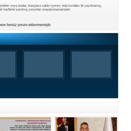
mleler veya imalar, inançlara saldırı içeren, imla kuralları ile yazılmamış,
k harflerle yazılmış yorumlar onaylanmamaktadır.
ere henüz yorum eklenmemiştir.