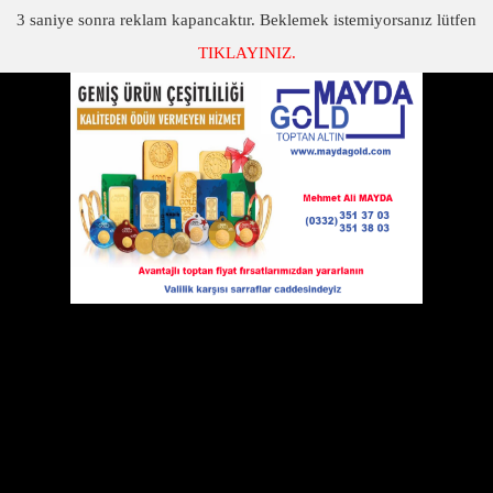
3
saniye sonra reklam kapancaktır. Beklemek istemiyorsanız lütfen
TIKLAYINIZ.
SON DAKİKA
KATEGORİLER
MHP ADAYLARI ESNAF ZİYARETLERİ
MHP Aksaray Milletvekili Adayları seçim çalışmalarına Aksaray
Merkez’de sürdürdüğü çalışmalar ile devam ettiriyor.
09 Ekim 2015 Cuma 15:21
Adaylar 1 Kasım Seçimleri çalışmalarını
hız kesmeden sürdürüyor. Çarşı
merkezde bulunan esnafları ziyaret eden
MHP MYK Üyesi Aksaray Milletvekili Turan
YALDIR basına önemli açıklamalarda bulundu. “Bismillah” diyerek
başladığımız seçim çalışmalarına, Aksarayımıza, sevdamıza hizmet
yolunda girdiğimiz bu yolda, inançlı bir şekilde azim ve kararlılıkla
devam ediyoruz. Şuan 7 Haziran seçimlerinin öncesinde ve