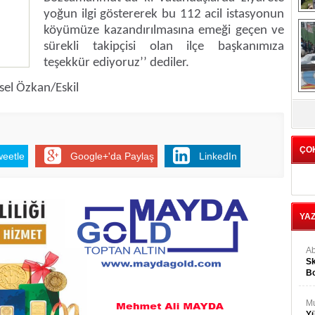
yoğun ilgi göstererek bu 112 acil istasyonun
köyümüze kazandırılmasına emeği geçen ve
Tü
sürekli takipçisi olan ilçe başkanımıza
1
teşekkür ediyoruz’’ dediler.
sel Özkan/Eskil
C
ÇO
weetle
Google+'da Paylaş
LinkedIn
YA
Ab
Sk
Bo
Ge
M
Yü