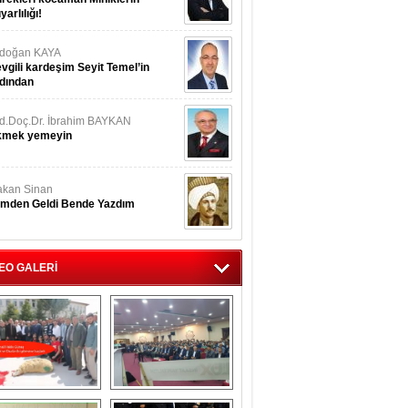
yarlılığı!
rdoğan KAYA
vgili kardeşim Seyit Temel’in
dından
d.Doç.Dr. İbrahim BAYKAN
kmek yemeyin
kan Sinan
imden Geldi Bende Yazdım
EO GALERİ
İsmail Hakkı 
Eskilliler Gecesi 