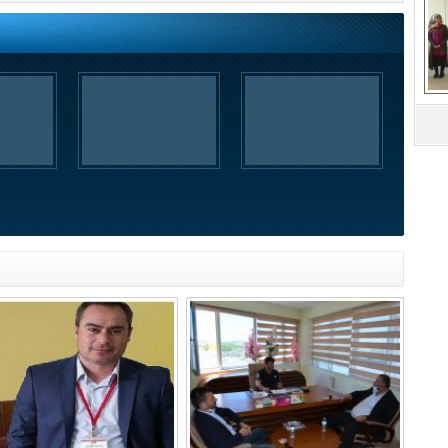
G
D
Ko
D