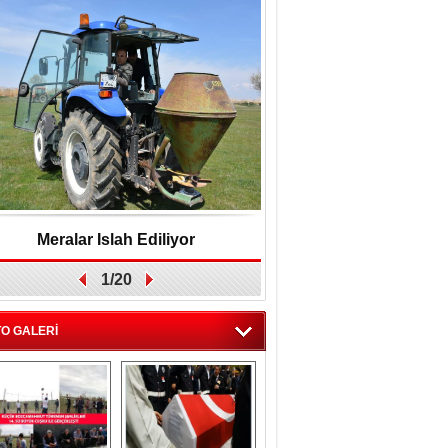
Meralar Islah Ediliyor
Yakup Gök, "Belediyey
1/20
birlikte yönetec
O GALERİ