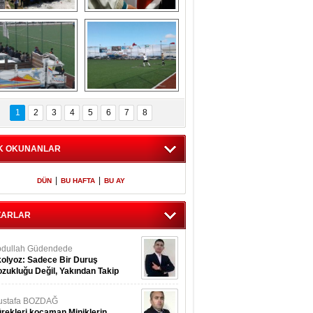
​ Küçük 
Şehit polis Azam 
Bozcamahmut 
Güdendede son 
rkmen şenlikleri 
yolculuğuna 
4. sü büyük coşku 
uğurlandı
ile gerçekleşt
ghilal Yazır spor 
Meryemağıl Çokum 
maçından 
Maçından 
1
2
3
4
5
6
7
8
görüntüler
Görüntüler
K OKUNANLAR
|
|
DÜN
BU HAFTA
BU AY
ZARLAR
dullah Güdendede
olyoz: Sadece Bir Duruş
zukluğu Değil, Yakından Takip
rekir
ustafa BOZDAĞ
rekleri kocaman Miniklerin