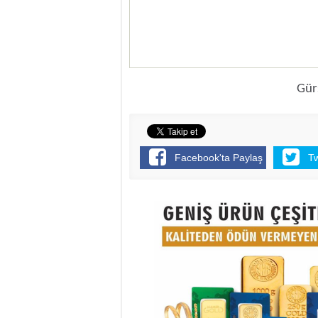
Gür
Facebook'ta Paylaş
T