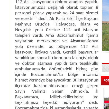
112 Acil istasyonuna doktor ataması yapıldı.
İstasyonumuzda değişimli olarak toplam 8
personel görev yapacak ve 24 saat hizmet
verecektir’’ dedi. Ak Parti Eskil İlçe Başkanı
Mahmut Oruç’da ‘’Helvadere, Ihlara ve
Nevşehir yolu üzerine 112 acil istasyon
talepleri vardı. Ama Bozcamahmut İlçemiz
yaylarının merkezinde ve Aksaray-Konya
yolu üzerinde, bu bölgemize 112 Acil
istasyonu ihtiyacı vardı. Gerekli başvurular
yapıldıktan sonra bu konunun takipçisi olduk
ve doktor ataması yapıldı tam teşekküllü
ambulansımızda önümüzdeki birkaç gün
içinde Bozcamahmut’ta bölge insanına
hizmet vermeye başlayacaktır. Bu istasyonun
FOT
ilçemize kazandırılmasında emeği geçen
Sayın Valimiz Selami Altınok’a, İl
Başkanımıza, Milletvekillerimize ve
teşkilatımıza teşekkür ediyorum’’ dedi.
Bozcamahmut’da ki vatandaşlarda ziyarete