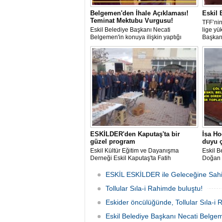
Belgemen'den İhale Açıklaması!
Eskil 
Teminat Mektubu Vurgusu!
TFF’nin
Eskil Belediye Başkanı Necati
lige yü
Belgemen'in konuya ilişkin yaptığı
Başkan
açıklama şu şekilde:
bulund
ESKİLDER'den Kaputaş'ta bir
İsa Ho
güzel program
duyu ç
Eskil Kültür Eğitim ve Dayanışma
Eskil B
Derneği Eskil Kaputaş'ta Fatih
Doğan 
Mahallesi Köy Odası programı
oynanac
düzenlendi. Programda ebediyete
basın a
ESKİL ESKİLDER ile Geleceğine Sahi
intikal edenler için hatim duası edildi.
Tollular Sıla-i Rahimde buluştu!
Eskider öncülüğünde, Tollular Sıla-i
Eskil Belediye Başkanı Necati Belgeme