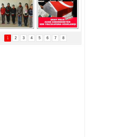
ÜNEŞ Kurban ve 
programı 
ualar ile görevi 
KONTV'de böyle 
devraldı...
yer aldı....
Eskilder Gençlik 
Şehit Polisimiz Azam 
llarından 3 Aralık 
Güdendede Son 
1
2
3
4
5
6
7
8
ünya Engelliler 
Yolculuğuna 
Günü Ziyareti
Uğurlanışı Video 
Haber