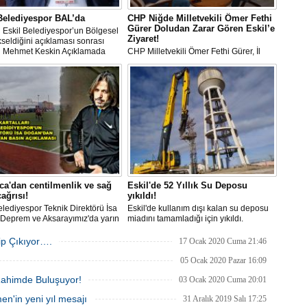
Belediyespor BAL’da
CHP Niğde Milletvekili Ömer Fethi
Gürer Doludan Zarar Gören Eskil’e
 Eskil Belediyespor’un Bölgesel
Ziyaret!
kseldiğini açıklaması sonrası
 Mehmet Keskin Açıklamada
CHP Milletvekili Ömer Fethi Gürer, İl
u.
Başkanı Ali Abbas Ertürk, Eskil ilçe
Başkanı Ali Güç, İl Başkan yardımcıları
Eskil ilçemizde doludan zarar gören
köylerimizi ve Eskil Ziraat Odası başkanı
İbrahim Kırlı'yı ziyaret etti.
ca'dan centilmenlik ve sağ
Eskil'de 52 Yıllık Su Deposu
ağrısı!
yıkıldı!
elediyespor Teknik Direktörü İsa
Eskil'de kullanım dışı kalan su deposu
Deprem ve Aksarayımız'da yarın
miadını tamamladığı için yıkıldı.
ak önemli maçlar vesilesi ile bir
çıklaması yaptı.
p Çıkıyor….
17 Ocak 2020 Cuma 21:46
05 Ocak 2020 Pazar 16:09
 Rahimde Buluşuyor!
03 Ocak 2020 Cuma 20:01
n'in yeni yıl mesajı
31 Aralık 2019 Salı 17:25