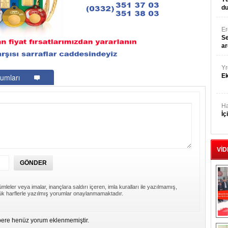
du
E
Se
ar
Yr
umları
E
Ha
İç
VİD
mleler veya imalar, inançlara saldırı içeren, imla kuralları ile yazılmamış,
k harflerle yazılmış yorumlar onaylanmamaktadır.
ere henüz yorum eklenmemiştir.