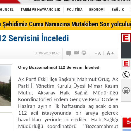
Erdal Can Alkoçlar: Davamız Türk Mucitlere Destek D
Moda denildiğinde ilk akla gelen pırlanta markası Zen
GÜNCEL
TARIM VE HAYVANCILIK
POLİTİKA
EKONOMİ
SAĞLIK
Bel fıtığı spor yapmaya engel değil
Belgemen'den İhale Açıklaması! Teminat Mektubu Vu
lı Şehidimiz Cuma Namazına Mütakiben Son yolculu
Türk Telekom'dan yeni sağlık uygulaması
E-Sigara COVID Riskini 5 Kat Artırıyor!
 Servisini İnceledi
Hamaliye işlerinde Hızlı ve düzenli istifleme tek gaye
Konya'da oto lastik nereden alınır?
Hisar 72 Parça Çatal, Kaşık, Bıçak Set İçeriği
Konya külçe altın alış-satış
03.06.2013 10:46
Eskil Belediyespor BAL’da
Oruç Bozcamahmut 112 Servisini İnceledi
Ak Parti Eskil İlçe Başkanı Mahmut Oruç, Ak
Parti İl Yönetim Kurulu Üyesi Mimar Kazım
Mutlu, Aksaray Halk Sağlığı Müdürlüğü
Koordinatörleri Erdem Genç ve Resul Özdere
Haziran ayının ilk haftasında açılacak olan
112 acil istasyonunda bir araya gelerek
hazırlıkları yerinde incelediler. Halk Sağlığı
Ö
Müdürlüğü Koordinatörü
‘’Bozcamahmut