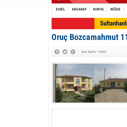
ESKİL
AKSARAY
KONYA
NİĞDE
Sultanhan
Oruç Bozcamahmut 112
Ana Sayfa
»
Eskil