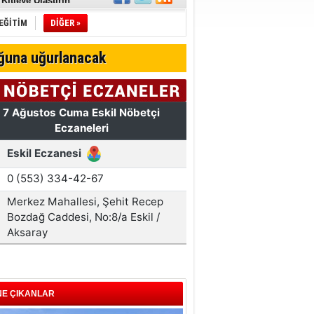
avası
 Pırlanta
EĞİTİM
DİĞER »
rgusu!
ğuna uğurlanacak
miz!
NE ÇIKANLAR