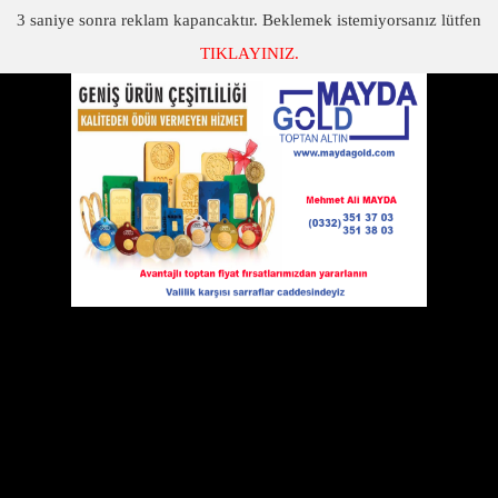
3
saniye sonra reklam kapancaktır. Beklemek istemiyorsanız lütfen
TIKLAYINIZ.
SON DAKİKA
KATEGORİLER
KONYA'DA ALTIN SEKTÖRÜNDE ÖNEMLİ FİRMA, "MAYDA GOLD"
​​​​​​​Eskil Çukuryurtlu Mehmet Ali Mayda tarafından geçtiğimiz yıl
açılan Mayda Gold Konya'da altın ve ziynet eşyalarında toptan
ve perakende satışlarında önemli bir merkez haline geldi.
21 Ağustos 2020 Cuma 19:00
8 sene sektör içinde Konya'da önemli
firmalarda çalıştıktan sonra geçtiğimiz yıl
kendilerine ait iş yerlerini hayata
geçirdiklerini ifade eden Mayda,
"
Firmamızda külçe ve gramlık
altın, TC darphane baskılı ziynet altın
ürünleri, Külçe gümüş, 22 ayar bilezik
ve 14 ayar takı ürünlerinin alım ve