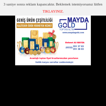
3
saniye sonra reklam kapancaktır. Beklemek istemiyorsanız lütfen
TIKLAYINIZ.
SON DAKİKA
KATEGORİLER
ESKİL İLÇESİ 23 YAŞINDA! VİDEO
Eskil İlçesi 23 yaşında! VİDEO
09 Mayıs 2013 Perşembe 11:23
O gün ilçe olmamıza katkı
sağlayanlardan, hayatını kaybedenlere
Allah'tan rahmet, hayatta olanları saygı ile
anıyoruz.
İşte ilçe oluşumuzun 20'nci yılımızda Eskil Belediyesi tarafından
hazırlanan o video.