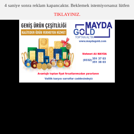
4
saniye sonra reklam kapancaktır. Beklemek istemiyorsanız lütfen
TIKLAYINIZ.
SON DAKİKA
KATEGORİLER
ÇEYREK FİNAL KARŞILAŞMALARI YAĞIŞ NEDENİYLE
ERTELENDİ.
ÇEYREK FİNAL KARŞILAŞMALARI YAĞIŞ NEDENİYLE
ERTELENDİ.
04 Mart 2011 Cuma 00:00
Turnuva komitesi tarafından alınan
karara göre oynanması planlanan
karşılaşmalar etkili yağış dan
dolayı
sahanın sulu ve çamurlu
olması
sebebiyle karşılaşmaya elverişli olmadığı
için karşılaşmalar önümüzdeki haftaya ertelenmiştir.