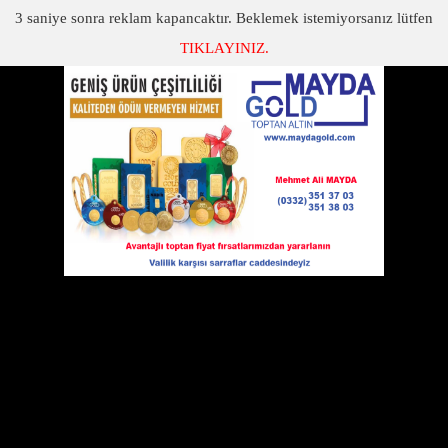
3
saniye sonra reklam kapancaktır. Beklemek istemiyorsanız lütfen
TIKLAYINIZ.
SON DAKİKA
KATEGORİLER
AYHAN ALTAN A TEŞEKKÜR EDİYORUZ.
Ayhan altan a teşekkür ediyoruz.
27 Ocak 2011 Perşembe 00:00
Yıllardır Aksaray'da yaşamasına rağmen
Eskil ile arasındaki gönülbağını hiç
koparmayan ve haberfark.net'e en çok
yorum yapan isimlerden olan emekli devlet memuru Ayhan
Altan'dan Eskil belediyesine 3 yatırım önerisi
İşte Altan'ın önerileri:
Eskil Belediye Başkanı Sayın Niyazi Alçay'ın birinci istişare
toplantısına davet edildim.Bu davetde bende söz
almıştım.
Toplantını ana konusu Eskil'in dışarıdan bakıldığında