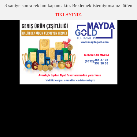
3
saniye sonra reklam kapancaktır. Beklemek istemiyorsanız lütfen
TIKLAYINIZ.
SON DAKİKA
KATEGORİLER
KPSS'DE SINAV YERLERİ BELLİ OLDU
KPSS'de sınav yerleri belli oldu
15 Eylül 2012 Cumartesi 10:26
ÖSYM'den yapılan açıklamada,
"22 Eylül
2012 tarihinde Cumartesi sabah ön
lisans düzeyinde, 23 Eylül 2012
tarihinde Pazar sabah ortaöğretim düzeyinde yapılacak olan
2012 Kamu Personel Seçme Sınavına (2012-KPSS Ortaöğretim/
Önlisans) başvuran adayların, sınavlara girecekleri
bina/salonlara atanma işlemleri tamamlanmıştır. Sınavlar
Cumartesi ve Pazar sabahı saat 9.30'da başlayacaktır."
denildi.
TIKLA SINAVA GİRECEĞİN YERİ ÖĞREN