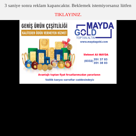
3
saniye sonra reklam kapancaktır. Beklemek istemiyorsanız lütfen
TIKLAYINIZ.
SON DAKİKA
KATEGORİLER
FACEBOOKTA NELER YAPILIYOR
Facebookta Neler Yapılıyor
08 Şubat 2012 Çarşamba 20:35
İşte Facebook'la ilgili ilginç detaylar...
Facebook kullanıcıları ortalama olarak
ayda 7 yeni arkadaş ediniyor.Erkekler, kadınlara göre daha çok
arkadaşlık isteği gönderiyor.
800 milyon Facebook kullanıcısının yüzde 20 ila 30'u,
"güçlükullanıcı" olarak tabir ediliyor. Bu kullanıcılar Facebook'ta
fazlasıylavakit harcıyor, yorum yapıyor, beğeniyor. Yani Facebook'u