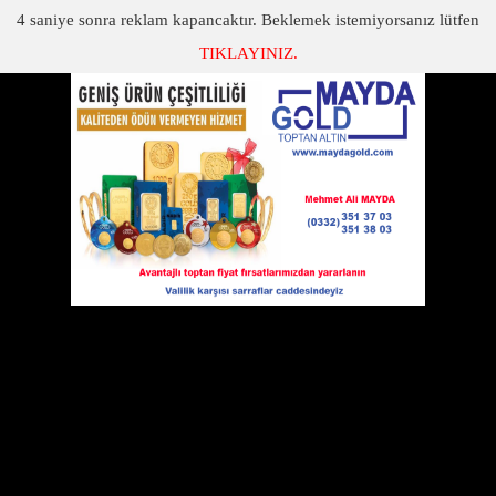
3
saniye sonra reklam kapancaktır. Beklemek istemiyorsanız lütfen
TIKLAYINIZ.
SON DAKİKA
KATEGORİLER
ERKEK CEKET
Spor veya klasik tarzda giymeyi tercih edenlerin aradığı erkek
ceket seçenekleri sistem üzerinden online olarak satışa
sunulmaktadır.
06 Ekim 2017 Cuma 16:53
Spor veya klasik tarzda giymeyi tercih
edenlerin aradığı
erkek ceket
seçenekleri
sistem üzerinden online olarak satışa
sunulmaktadır. Yapacağınız tercihler
sayesinde dilediğiniz her durumda kaliteli
seçenekleri değerlendirerek en iyi
sonuçlar edebilirsiniz. Standart veya dar
kalıp üzerinden hazırlanmış olan modeller