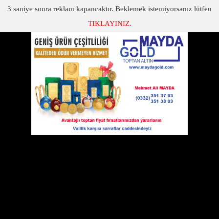
3
saniye sonra reklam kapancaktır. Beklemek istemiyorsanız lütfen
TIKLAYINIZ.
SON DAKİKA
KATEGORİLER
ELEKTRİĞE ZAM
Elektriğe Zam
30 Haziran 2011 Perşembe 00:00
EPDK'dan yapılan yazılı açıklamaya göre, kurulun bugünkü
toplantısında elektrik dağıtım şirketlerinin
elektrik
satış
tarife önerileri
değerlendirildi
.
Kurul toplantıda, 1 Ekim 2011 tarihinden geçerli olmak üzere,
kilovatsaat bazında,
vergi ve fonlar dahil olmak üzere
tek
zamanlı elektrik
satış
fiyatlarını şu şekilde düzenledi:
''Elektrik, meskende yüzde 9,57 oranında bir değişimle 29,578
kuruşa, sanayi orta gerilim seviyesinde yüzde 9,26 oranında