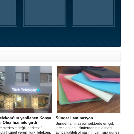
Telekom’un yenilenen Konya
Sünger Laminasyon
ı Ofisi hizmete girdi
Sünger laminasyon sektörde en çok
e merkeze değil, herkese”
tercih edilen ürünlerden biri olması
ıyla hizmet veren Türk Telekom,
ayrıca kaliteli olmasının yanı sıra güneş