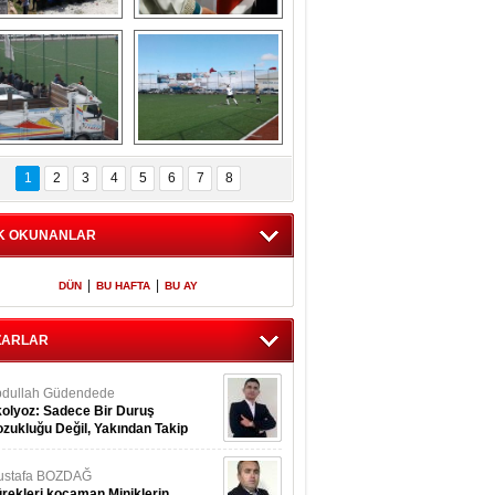
​ Küçük 
Şehit polis Azam 
Bozcamahmut 
Güdendede son 
rkmen şenlikleri 
yolculuğuna 
4. sü büyük coşku 
uğurlandı
ile gerçekleşt
ghilal Yazır spor 
Meryemağıl Çokum 
maçından 
Maçından 
1
2
3
4
5
6
7
8
görüntüler
Görüntüler
K OKUNANLAR
|
|
DÜN
BU HAFTA
BU AY
ZARLAR
dullah Güdendede
olyoz: Sadece Bir Duruş
zukluğu Değil, Yakından Takip
rekir
ustafa BOZDAĞ
rekleri kocaman Miniklerin