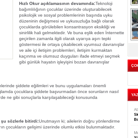
Hızlı Okur açıklamasının devamında:
Teknoloji
bağımlılığının çocuklar üzerinde oluşturabilecek
psikolojik ve sosyal problemlerinin başında uyku
Tü
düzeninin değişmesi ve uykusuzluğa bağlı olarak
1
çocuklarda görülebilen konsantrasyon eksikliği ve
sinirlilik hali gelmektedir. Ve buna eşlik eden İnternette
geçirilen zamanla ilgili olarak uyarıya aşırı tepki
C
göstermesi ile ortaya çıkabilecek uyumsuz davranışlar
ve aile içi iletişim problemleri, iletişim kurmaktan
kaçınma ve olumsuz duyguları ifade etmeyi seçmek
gibi günlük hayatın işleyişini bozan davranışlar
ÇO
emlerinde şiddete eğilimleri ve bunu uygulamaları önemli
bağlamda çocuklara şiddete başvurmadan önce sorunların nasıl
YA
irde ne gibi sonuçlarla karşılaşabileceği konusunda
Ab
Sk
Bo
u sözlerle bitirdi:
Unutmayın ki; ailelerin doğru yönlendirme
Ge
arın çocukların gelişimi üzerinde olumlu etkisi bulunmaktadır.
M
Yü