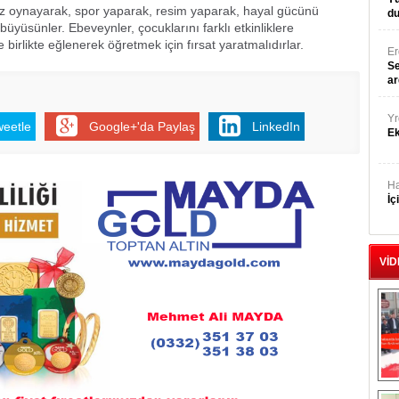
mız oynayarak, spor yaparak, resim yaparak, hayal gücünü
du
k büyüsünler. Ebeveynler, çocuklarını farklı etkinliklere
 birlikte eğlenerek öğretmek için fırsat yaratmalıdırlar.
E
Se
ar
Yr
weetle
Google+'da Paylaş
LinkedIn
E
Ha
İç
VİD