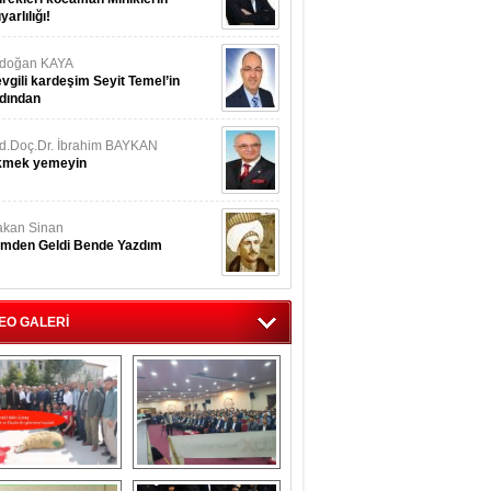
yarlılığı!
rdoğan KAYA
vgili kardeşim Seyit Temel’in
dından
d.Doç.Dr. İbrahim BAYKAN
kmek yemeyin
kan Sinan
imden Geldi Bende Yazdım
EO GALERİ
İsmail Hakkı 
Eskilliler Gecesi 