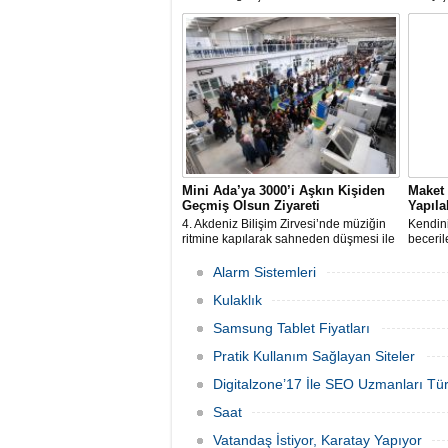
tüm iş yeri sahipleri web sitesi sahibi
yenilen
olmuş ve ürünlerini daha hızlı bir
hizmete
şekilde kullanıcı kitlesine ulaştırmayı
çağdaş 
amaçlamışlardır.
ve mima
Mini Ada’ya 3000’i Aşkın Kişiden
Maket 
Geçmiş Olsun Ziyareti
Yapıla
4. Akdeniz Bilişim Zirvesi’nde müziğin
Kendini
ritmine kapılarak sahneden düşmesi ile
beceril
ülke çapında geniş bir yankı bulan
yaparak
insansı robot Mini Ada’ya “geçmiş
yapmak 
Alarm Sistemleri
olsun” ziyaretinde bulunmak isteyen
sipariş 
binlerce kişi de düzenlenen
Kulaklık
organizasyonla AKINROBOTICS’de
Samsung Tablet Fiyatları
buluştu.
Pratik Kullanım Sağlayan Siteler
Digitalzone’17 İle SEO Uzmanları Tür
Saat
Vatandaş İstiyor, Karatay Yapıyor