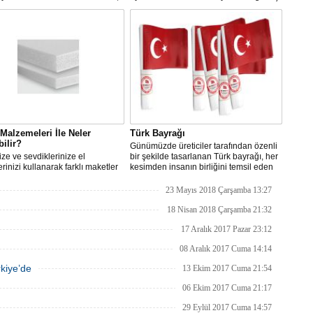
en Konya Nalçacı Ofisini
ışınlarına da oldukça dayanıklıdır.
 açtı. Yeni müşteri merkezi,
mağazacılık anlayışıyla görsel
ri açıdan yenilendi.
Malzemeleri İle Neler
Türk Bayrağı
bilir?
Günümüzde üreticiler tarafından özenli
ze ve sevdiklerinize el
bir şekilde tasarlanan Türk bayrağı, her
erinizi kullanarak farklı maketler
kesimden insanın birliğini temsil eden
 hediye edeceğiniz maketleri
ürünlerin en başındadır.
için malzemeleri internetten
23 Mayıs 2018 Çarşamba 13:27
edebilirsiniz.
18 Nisan 2018 Çarşamba 21:32
17 Aralık 2017 Pazar 23:12
08 Aralık 2017 Cuma 14:14
kiye’de
13 Ekim 2017 Cuma 21:54
06 Ekim 2017 Cuma 21:17
29 Eylül 2017 Cuma 14:57