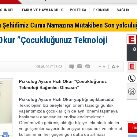
Erdal Can Alkoçlar: Davamız Türk Mucitlere Destek D
Moda denildiğinde ilk akla gelen pırlanta markası Zen
GÜNCEL
TARIM VE HAYVANCILIK
POLİTİKA
EKONOMİ
SAĞLIK
Bel fıtığı spor yapmaya engel değil
Belgemen'den İhale Açıklaması! Teminat Mektubu Vu
lı Şehidimiz Cuma Namazına Mütakiben Son yolculu
Türk Telekom'dan yeni sağlık uygulaması
E-Sigara COVID Riskini 5 Kat Artırıyor!
Okur ”Çocukluğunuz Teknoloji
Hamaliye işlerinde Hızlı ve düzenli istifleme tek gaye
Konya'da oto lastik nereden alınır?
Hisar 72 Parça Çatal, Kaşık, Bıçak Set İçeriği
Konya külçe altın alış-satış
Eskil Belediyespor BAL’da
05.08.2017 16:02
Psikolog Aysun Hızlı Okur ”Çocukluğunuz
Teknoloji Bağımlısı Olmasın”
Psikolog Aysun Hızlı Okur yaptığı açıklamada:
Teknolojinin biz bireyler için önem taşıdığı günlük
yaşantımızda çocuklar için de aynı önemi taşımaya
başlaması ebeveynleri endişelendirmektedir.
Günümüzün getirmiş olduğu bilgiye teknolojik aletler
ve gelişmeler sayesinde erişiyor oluşumuz ve internet
Ö
kullanımının her geçen gün daha da artması