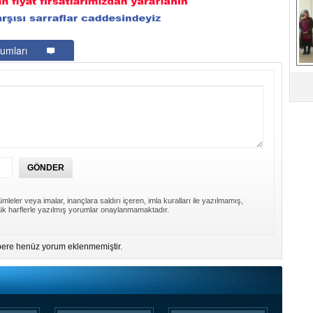
G
D
umları
Ko
D
mleler veya imalar, inançlara saldırı içeren, imla kuralları ile yazılmamış,
k harflerle yazılmış yorumlar onaylanmamaktadır.
ere henüz yorum eklenmemiştir.