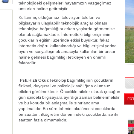
teknolojideki gelişmeleri hayatımızın vazgeçilmez
unsurları haline getirmiştir.
Kullanmış olduğumuz televizyon telefon ve
bilgisayarın ulaşılabilir teknolojik araçlar olması
teknolojiye bağımlılığını erken yaşlarda görmemize
olanak sağlamaktadır. İnternetteki bilgi erişiminin
çocukların eğitimi üzerinde etkisi büyüktür, fakat
internetin doğru kullanılmadığı ve bilgi erişimi yerine
oyun ve sosyalleşmek amacıyla kullanılan bir unsur
haline gelmesi bağımlılığı tetikleyen en önemli
faktördür.
Meralar Islah Ediliyor
Y
Psk.Hızlı Okur
:Teknoloji bağımlılığının çocukların
fiziksel, duygusal ve psikolojik sağlığına olumsuz
etkileri görülmektedir. Öncelikle aileler olarak çocuğun
gün içindeki bilgisayara ayırdığı zaman belirlenmelidir
FOT
ve bu konuda bir anlaşma ile sınırlandırma
yapılmalıdır. Bu süre tahmini okulöncesi çocuklarda
bir saatten, ilköğretim dönemindeki çocuklarda ise iki
saatten fazla olmamalıdır.