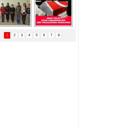
ÜNEŞ Kurban ve 
programı 
ualar ile görevi 
KONTV'de böyle 
devraldı...
yer aldı....
Eskilder Gençlik 
Şehit Polisimiz Azam 
llarından 3 Aralık 
Güdendede Son 
1
2
3
4
5
6
7
8
ünya Engelliler 
Yolculuğuna 
Günü Ziyareti
Uğurlanışı Video 
Haber