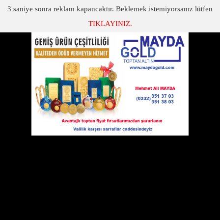
3
saniye sonra reklam kapancaktır. Beklemek istemiyorsanız lütfen
TIKLAYINIZ.
SON DAKİKA
KATEGORİLER
LENOVO TELEFON
Kaliteli seçim yapmak isteyenlerin tercih edebileceği
10 Ağustos 2017 Perşembe 18:07
Lenovo telefon
modelleri sistem
üzerinden online olarak satışa
sunulmaktadır. Farklı özelliklere sahip
modeller arasında yapacağınız seçimler
için sistem üzerinden daha detaylı bilgi
alabilir ve bu sayede markanın sadece
sunmuş olduğu farklı model seçenekleri
için istediğiniz bilgilere ulaşım sağlayarak
sistem üzerinden en uygun seçimi yapabilirsiniz.
Her model için belirlenmiş fiyat seçenekleri değiştiğinden bu konuda