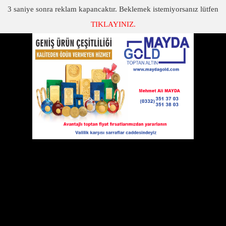
3
saniye sonra reklam kapancaktır. Beklemek istemiyorsanız lütfen
TIKLAYINIZ.
SON DAKİKA
KATEGORİLER
SİGORTA ACENTELERİ ÜVEY EVLAT DEĞİL
Sigorta Acenteleri Üvey Evlat Değil
28 Ağustos 2013 Çarşamba 12:42
TOBB Sigorta Sektör Meclisi İl Delegesi ve
ATSO Meclis Üyesi Mustafa ÇALIŞKAN Anadolu Hayat ve Emeklilik
AŞ.’nin ana sponsorluğunda gerçekleştirilen Türkiye Sigorta
Acenteleri Zirvesine katıldı.
İstanbul Dedeman Otelde gerçekleştirilen ulusal düzeydeki
toplantıya İstanbul Sigorta Acenteleri Derneği ev sahipliği yaptı.
Toplantıda sigortacılık mesleğinin gelişimi, sorunları ve çözüm