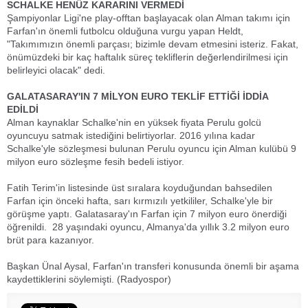
SCHALKE HENÜZ KARARINI VERMEDİ
Şampiyonlar Ligi'ne play-offtan başlayacak olan Alman takımı için
Farfan'ın önemli futbolcu olduğuna vurgu yapan Heldt,
"Takımımızın önemli parçası; bizimle devam etmesini isteriz. Fakat,
önümüzdeki bir kaç haftalık süreç tekliflerin değerlendirilmesi için
belirleyici olacak" dedi.
GALATASARAY'IN 7 MİLYON EURO TEKLİF ETTİĞİ İDDİA
EDİLDİ
Alman kaynaklar Schalke'nin en yüksek fiyata Perulu golcü
oyuncuyu satmak istediğini belirtiyorlar. 2016 yılına kadar
Schalke'yle sözleşmesi bulunan Perulu oyuncu için Alman kulübü 9
milyon euro sözleşme fesih bedeli istiyor.
Fatih Terim'in listesinde üst sıralara koyduğundan bahsedilen
Farfan için önceki hafta, sarı kırmızılı yetkililer, Schalke'yle bir
görüşme yaptı. Galatasaray'ın Farfan için 7 milyon euro önerdiği
öğrenildi. 28 yaşındaki oyuncu, Almanya'da yıllık 3.2 milyon euro
brüt para kazanıyor.
Başkan Ünal Aysal, Farfan'ın transferi konusunda önemli bir aşama
kaydettiklerini söylemişti. (Radyospor)