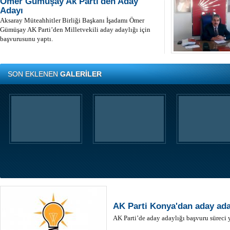
Ömer Gümüşay Ak Parti'den Aday
Adayı
Aksaray Müteahhitler Birliği Başkanı İşadamı Ömer
Gümüşay AK Parti’den Milletvekili aday adaylığı için
başvurusunu yaptı.
SON EKLENEN
GALERİLER
AK Parti Konya'dan aday ada
AK Parti’de aday adaylığı başvuru süreci 