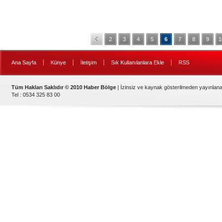
2
3
4
5
6
7
8
9
1
|
|
|
|
Ana Sayfa
Künye
İletişim
Sık Kullanılanlara Ekle
RSS
Tüm Hakları Saklıdır © 2010 Haber Bölge
| İzinsiz ve kaynak gösterilmeden yayınlan
Tel : 0534 325 83 00