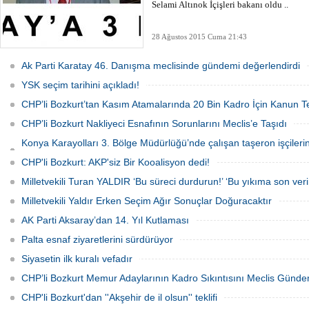
Selami Altınok İçişleri bakanı oldu ..
28 Ağustos 2015 Cuma 21:43
Ak Parti Karatay 46. Danışma meclisinde gündemi değerlendirdi
YSK seçim tarihini açıkladı!
CHP’li Bozkurt’tan Kasım Atamalarında 20 Bin Kadro İçin Kanun Tek
CHP’li Bozkurt Nakliyeci Esnafının Sorunlarını Meclis’e Taşıdı
Konya Karayolları 3. Bölge Müdürlüğü’nde çalışan taşeron işçiler
gündeminde
CHP'li Bozkurt: AKP'siz Bir Kooalisyon dedi!
Milletvekili Turan YALDIR ‘Bu süreci durdurun!’ ‘Bu yıkıma son veri
Milletvekili Yaldır Erken Seçim Ağır Sonuçlar Doğuracaktır
AK Parti Aksaray’dan 14. Yıl Kutlaması
Palta esnaf ziyaretlerini sürdürüyor
Siyasetin ilk kuralı vefadır
CHP’li Bozkurt Memur Adaylarının Kadro Sıkıntısını Meclis Günde
CHP'li Bozkurt'dan ''Akşehir de il olsun'' teklifi