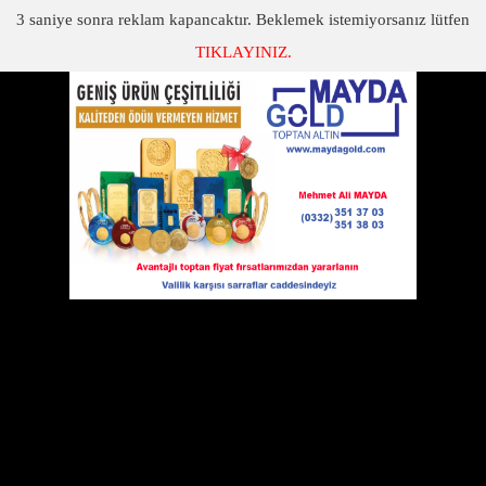
3
saniye sonra reklam kapancaktır. Beklemek istemiyorsanız lütfen
TIKLAYINIZ.
SON DAKİKA
KATEGORİLER
EGZOZ MUAYENESİ OLMAYANA REKOR CEZA
Egzoz muayenesi olmayana rekor ceza
03 Haziran 2013 Pazartesi 15:17
Çoğu sürücüler Sigorta
poliçesini,Aracın periyodik
muayenesini ve bakımlarını
zamanında yaptırır fakat Egzoz
muayenesini pek fazla
önemsemezler.Araçlarının muayenesi
iki yılda bir olanlar (hususi oto) Egzoz muayenesinide 2
yılda bir yaptırırlar fakat araç modeli 2003 den aşağı olanlar
Egzoz muayenesini her yıl yaptırmak zorundadırlar.Araç
model yılı 2003 ve üstü olanların ise egzoz muayeneleride