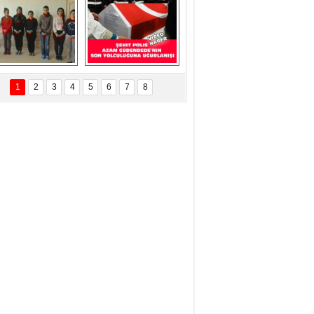
ÜNEŞ Kurban ve 
programı 
ualar ile görevi 
KONTV'de böyle 
devraldı...
yer aldı....
Eskilder Gençlik 
Şehit Polisimiz Azam 
llarından 3 Aralık 
Güdendede Son 
1
2
3
4
5
6
7
8
ünya Engelliler 
Yolculuğuna 
Günü Ziyareti
Uğurlanışı Video 
Haber