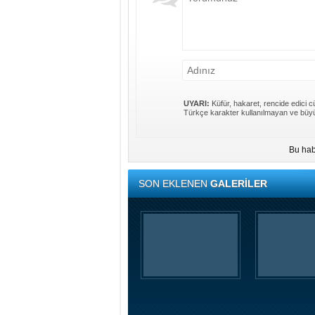
UYARI:
Küfür, hakaret, rencide edici cü
Türkçe karakter kullanılmayan ve büyü
Bu hab
SON EKLENEN
GALERİLER