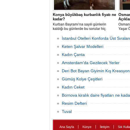
Konya büyükbaş kurbanlık fiyatı ne
Osman
kadar?
Açıkl
​​​​​​​Kurban Bayramı’na sayılı günlerin
Osmanl
kaldığı bu günlerde bu sorular hiç
Yaşar 
şüphesiz sosyal medyada en çok
şekilde
sorular soruların başında geliyor..
İstanbul Otelleri Konforda Üst Sırala
Keten Şalvar Modelleri
Kadın Çanta
Amsterdam'da Gezilecek Yerler
Deri Bot Bayan Giyimin Kış Kreasyon
Gümüş Kolye Çeşitleri
Kadın Ceket
Bornova kiralık daire fiyatları ne kad
Resim Defteri
Tuval
|
|
|
Ana Sayfa
Künye
İletişim
Sık Kulla