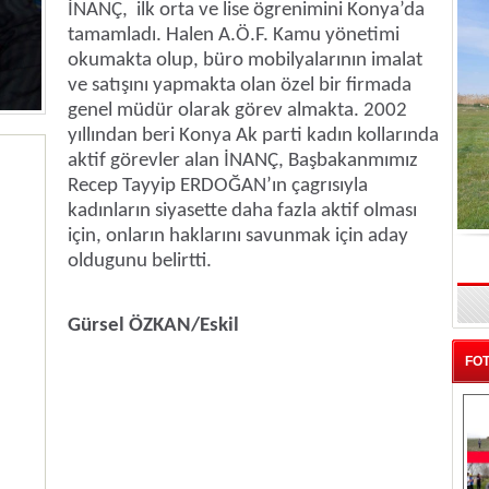
İNANÇ,
ilk orta ve lise ögrenimini Konya’da
tamamladı. Halen A.Ö.F. Kamu yönetimi
okumakta olup, büro mobilyalarının imalat
ve satışını yapmakta olan özel bir firmada
genel müdür olarak görev almakta. 2002
yıllından beri Konya Ak parti kadın kollarında
aktif görevler alan İNANÇ, Başbakanmımız
Recep Tayyip ERDOĞAN’ın çagrısıyla
kadınların siyasette daha fazla aktif olması
için, onların haklarını savunmak için aday
oldugunu belirtti.
Gürsel ÖZKAN/Eskil
FOT