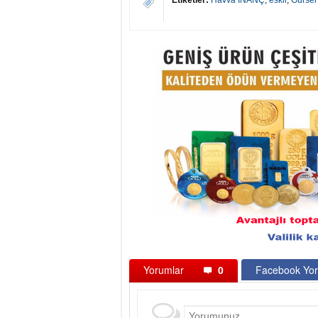
Etiketler:
Havva İNANÇ
,
eskil
,
Gürse
Yorumlar
0
Facebook Yor