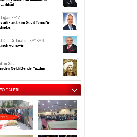
yarlılığı!
rdoğan KAYA
vgili kardeşim Seyit Temel’in
dından
d.Doç.Dr. İbrahim BAYKAN
kmek yemeyin
kan Sinan
imden Geldi Bende Yazdım
EO GALERİ
İsmail Hakkı 
Eskilliler Gecesi 