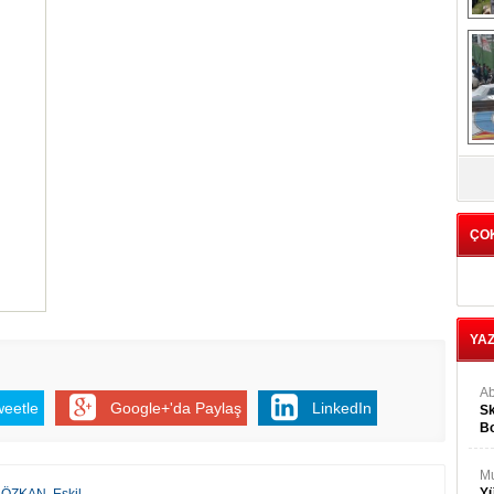
Tü
1
C
ÇO
YA
Ab
weetle
Google+'da Paylaş
LinkedIn
Sk
Bo
Ge
M
Yü