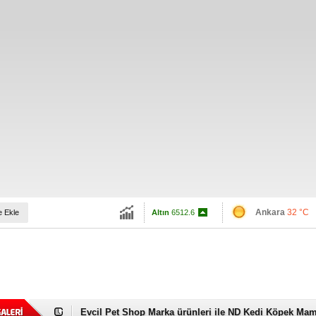
İstanbul
31 °C
BIST
13782.42
Ankara
32 °C
e Ekle
Altın
6512.6
Dolar
47.6002
Euro
55.0518
Evcil Pet Shop Marka ürünleri ile ND Kedi Köpek Mam