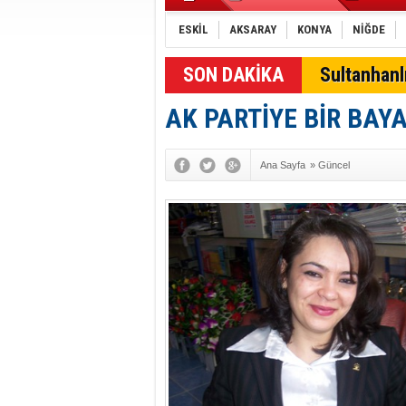
ESKİL
AKSARAY
KONYA
NİĞDE
SON DAKİKA
Sultanhan
AK PARTİYE BİR BA
Ana Sayfa
»
Güncel