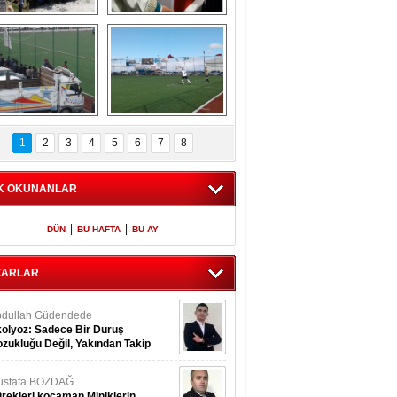
​ Küçük 
Şehit polis Azam 
Bozcamahmut 
Güdendede son 
rkmen şenlikleri 
yolculuğuna 
4. sü büyük coşku 
uğurlandı
ile gerçekleşt
ghilal Yazır spor 
Meryemağıl Çokum 
maçından 
Maçından 
1
2
3
4
5
6
7
8
görüntüler
Görüntüler
K OKUNANLAR
|
|
DÜN
BU HAFTA
BU AY
ZARLAR
dullah Güdendede
olyoz: Sadece Bir Duruş
zukluğu Değil, Yakından Takip
rekir
ustafa BOZDAĞ
rekleri kocaman Miniklerin