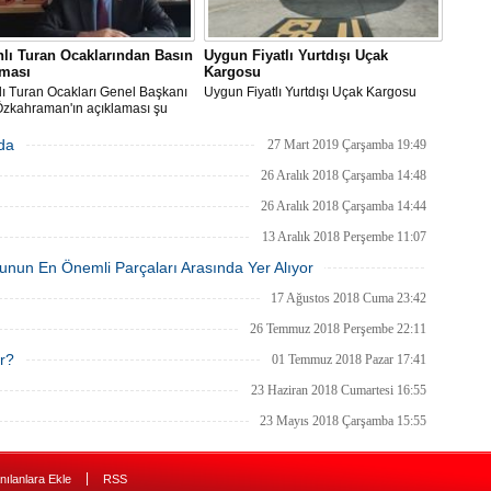
lı Turan Ocaklarından Basın
Uygun Fiyatlı Yurtdışı Uçak
aması
Kargosu
ı Turan Ocakları Genel Başkanı
Uygun Fiyatlı Yurtdışı Uçak Kargosu
Özkahraman'ın açıklaması şu
:
rda
27 Mart 2019 Çarşamba 19:49
26 Aralık 2018 Çarşamba 14:48
26 Aralık 2018 Çarşamba 14:44
13 Aralık 2018 Perşembe 11:07
unun En Önemli Parçaları Arasında Yer Alıyor
27 Kasım 2018 Salı 17:17
17 Ağustos 2018 Cuma 23:42
26 Temmuz 2018 Perşembe 22:11
ar?
01 Temmuz 2018 Pazar 17:41
23 Haziran 2018 Cumartesi 16:55
23 Mayıs 2018 Çarşamba 15:55
|
nılanlara Ekle
RSS