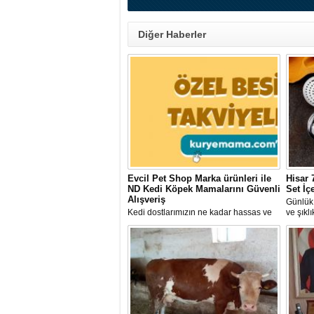
Diğer Haberler
Evcil Pet Shop Marka ürünleri ile
Hisar 
ND Kedi Köpek Mamalarını Güvenli
Set İç
Alışveriş
Günlük 
Kedi dostlarımızın ne kadar hassas ve
ve şıkl
narin metabolizmalara sahip olduğunu
indirim
birçok hayvansever farkında. Bu
satışa 
nedenle dostlarımızın daha özenli bir
bakıma ihtiyacı oluyor.