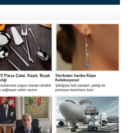
72 Parça Çatal, Kaşık, Bıçak
Storkstan harika Küpe
eriği
Koleksiyonu!
kullanıma uygun olarak rahatlık
Şıklığıyla fark yaratan, şıklığı ile
ık sağlayan setler sezon
parlayan kadınlara özel
leri ile oldukça uygun fiyatlarda
sunulmuştur.