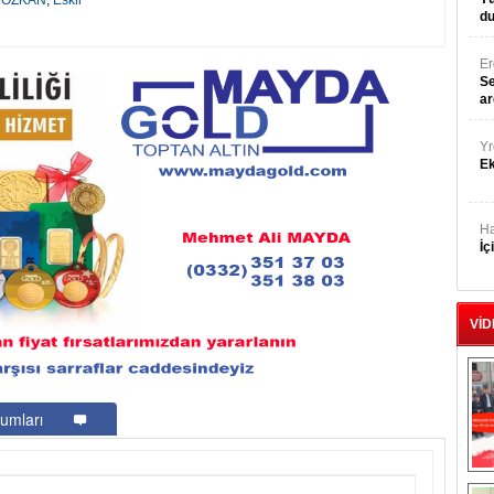
l ÖZKAN
,
Eskil
du
E
Se
ar
Yr
E
Ha
İç
VİD
umları