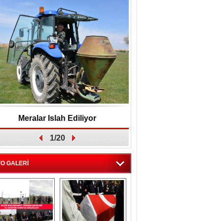
Meralar Islah Ediliyor
Yakup Gök, "Belediyey
1/20
birlikte yönetec
O GALERİ