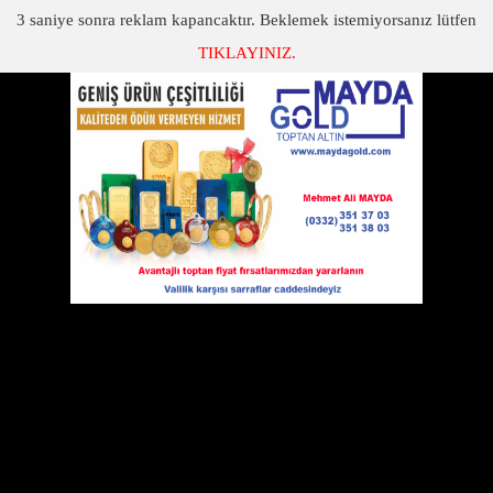
3
saniye sonra reklam kapancaktır. Beklemek istemiyorsanız lütfen
TIKLAYINIZ.
SON DAKİKA
KATEGORİLER
SAĞLIKÇI MAAŞLARINA SABİT EK ÖDEME GELECEK
Sağlıkçı Maaşlarına Sabit Ek Ödeme Gelecek
16 Aralık 2010 Perşembe 00:00
Yiğit Yaptığı açıklamada şunları kaydetti ;
Aylık Sabit Gelir diğer adıyla aylık
mahsuplaşma konusuyla ilgili olarak
Genel Başkanımız Mahmut Kaçar, Sağlık
Bakanı Prof.Dr.Recep Akdağ ile bir
görüşme yaptı. 2010 yılı içinde Sağlık Bakanlığı ile çalışanları
temsilen Sağlık-Sen'in gerçekleştirmiş olduğu Kurum İdari Kurul
toplantıları ile toplu görüşmelerde sağlık çalışanlarına aylık
mahsuplaşma konusunda hükümetle anlaşılmıştı.