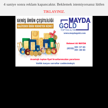
3
saniye sonra reklam kapancaktır. Beklemek istemiyorsanız lütfen
TIKLAYINIZ.
SON DAKİKA
KATEGORİLER
ELEKTRİKTEN TASARRUF..
09 Eylül 2016 Cuma 19:13
Yaz- Kış saat uygulamasının
enerji tasarrufunda kayda değer
bir yararı olduğuna
inanmayanlardandım.
Yetkililer bu konuyu derinlemesine
incelemiş olmalılar ve bir bildikleri
var kİ; bu kez ayarı yaz modunda
sabitleyerek kış moduna
geçmediler. Umarım kayda değer
bir enerji tasarrufu sağlanır. Aksi
Yrd.Doç.Dr. İbrahim BAYKAN
halde atılan taş ürkütülen