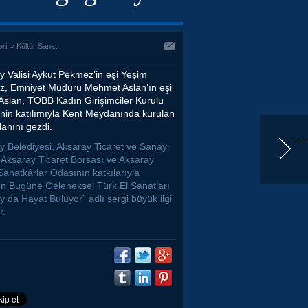
eri
»
Kültür Sanat
y Valisi Aykut Pekmez’in eşi Yeşim
, Emniyet Müdürü Mehmet Aslan’ın eşi
Aslan, TOBB Kadın Girişimciler Kurulu
inin katılımıyla Kent Meydanında kurulan
lanını gezdi.
Sonr
y Belediyesi, Aksaray Ticaret ve Sanayi
 Aksaray Ticaret Borsası ve Aksaray
Sanatkârlar Odasının katkılarıyla
n Bugüne Geleneksel Türk El Sanatları
 da Hayat Buluyor” adlı sergi büyük ilgi
r.