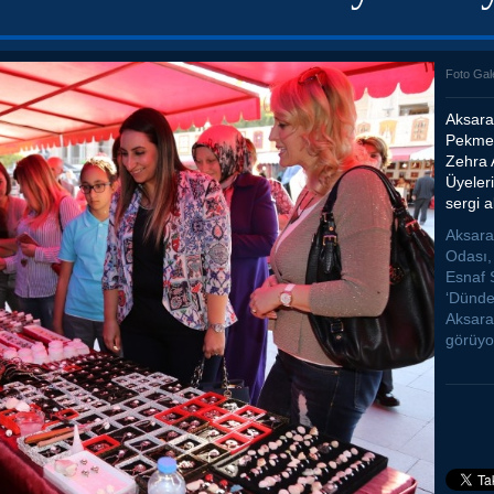
Foto Gal
Aksara
Pekmez
Zehra 
Üyeler
sergi a
Aksara
Odası,
Esnaf 
‘Dünde
Aksaray
görüyo