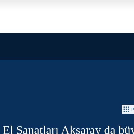
T
El Sanatları Aksaray da büy