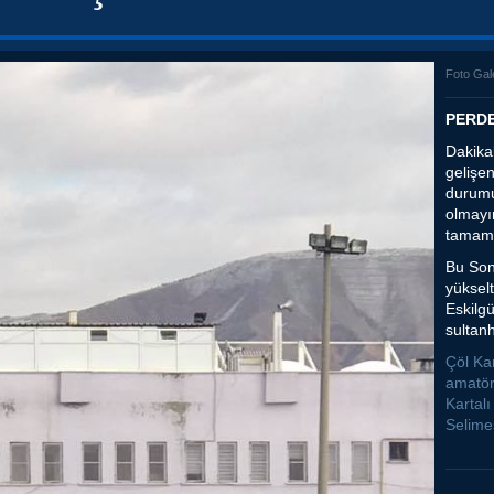
Foto Gal
PERDE
Dakika
gelişen
durumu
olmayı
tamaml
Bu Son
yükselt
Eskilg
sultanh
Çöl Ka
amatör
Kartal
Selimes