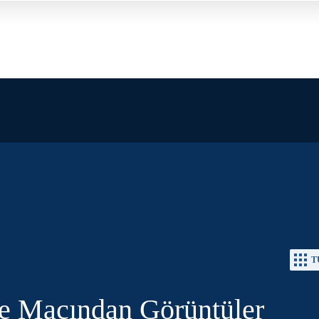
T
e Maçından Görüntüler