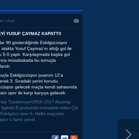
eri
»
Eskil
Yİ YUSUF ÇAYMAZ KAPATTI!
lar 90 gösterdiğinde Eskilgücüspor
 atakta Yusuf Çaymaz’ın attığı gol ile
 5-0 yaptı. Karşılaşmada başka gol
nca müsabakada bu sonuçla
andı.
uçla Eskilgücüspor puanını 12’a
erek 3. Sıradaki yerini korudu.
ücüspor gelecek maçta kendi sahasında
anı spor ile karşı karşıya gelecek.
rtalı Tutulamıyor!2016-2017 Aksaray
 liginde B grubunda mücadele eden Çöl
ı Eskilgücü spor 6. Hafta maçında
por’u farklı yendi.
Sonr