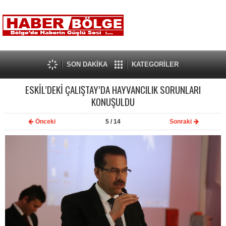
SON DAKİKA
KATEGORİLER
ESKİL’DEKİ ÇALIŞTAY’DA HAYVANCILIK SORUNLARI
KONUŞULDU
Önceki
5
/ 14
Sonraki