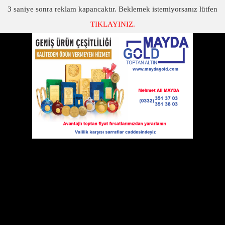
3
saniye sonra reklam kapancaktır. Beklemek istemiyorsanız lütfen
TIKLAYINIZ.
SON DAKİKA
KATEGORİLER
UEFA AVRUPA LİGİNDEKİ RAKİPLERİMİZ BELLİ OLDU
Beşiktaş, Fenerbahçe ve Akhisar'ın rakipleri belli oldu
31 Ağustos 2018 Cuma 14:53
Avrupa futbolunun kulüpler düzeyindeki
en önemli ikinci organizasyonu UEFA
Avrupa Ligi’nde gruplar belli oldu. 4
torbanın yer alacağı kurada dün akşam
Sırbistan ekibi Partizan’ı yenerek gruplara kalan Beşiktaş, 57 bin
puanla seribaşı olarak birinci torbada yer aldı.
İŞTE UEFA AVRUPA LİGİ GRUPLARI...
A GRUBU
B GRUBU
C GRUBU