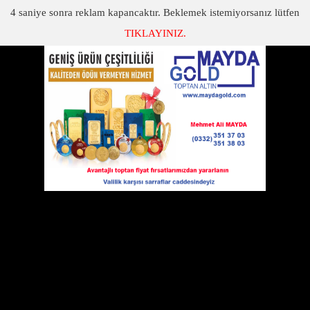
3
saniye sonra reklam kapancaktır. Beklemek istemiyorsanız lütfen
TIKLAYINIZ.
SON DAKİKA
KATEGORİLER
TURNUVAYA KATILAN TAKIMLAR
TURNUVAYA KATILAN TAKIMLAR
29 Ocak 2011 Cumartesi 00:00
İŞTE KATILACAK TAKIMLAR;
BOZCAMAHMUTS
MERYEMAGILSPOR
YÜKSECİKSPOR
BÖGETSPOR
ÇUKURYURTSPOR