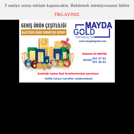
3
saniye sonra reklam kapancaktır. Beklemek istemiyorsanız lütfen
TIKLAYINIZ.
SON DAKİKA
KATEGORİLER
STORKSTAN HARİKA KÜPE KOLEKSİYONU!
Şıklığıyla fark yaratan, şıklığı ile parlayan kadınlara özel
29 Temmuz 2020 Çarşamba 11:53
tektaş pırlanta küpeler
incelemeye değer.
Deneyimli ve son tarz modaya uyan
pırlanta küpelerimiz, pırlanta ustalarımız
tarafından Storks Mücevher farkıyla kişiye
özelmişçesine hazırlanır ve siz değerli
müşterilerimizin beğenisine sunulur.
Harika küpe koleksiyonumuz kendinizi
değerli hissettirecek ve gülüşünüzün
pırıltısı ile uyum sağlayacak. Özel günlerde maksimum şıklıkta
hissetmek için her kadının en az bir tane pırlanta tektaş küpesi