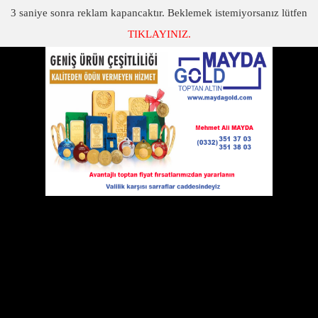
3
saniye sonra reklam kapancaktır. Beklemek istemiyorsanız lütfen
TIKLAYINIZ.
SON DAKİKA
KATEGORİLER
RAUF DENKTAŞ HAYATINI KAYBETTİ
Rauf Denktaş hayatını kaybetti
14 Ocak 2012 Cumartesi 13:11
Yakındoğu Üniversitesi Hastanesinde
(YDÜ) tedavi gören KKTC 1.
Cumhurbaşkanı Rauf Denktaş'ın
durumunun iyice ağırlaşması üzerine devlet ve hükümet yetkilileri
ile komutanlar hastaneye geldi.
Denktaş'ın sağlık durumunun çok sıkıntılı ve endişe verici bir
duruma geldiğinin açıklanmasının ardından Cumhurbaşkanı Derviş
Eroğlu, Başbakan İrsen Küçük, Kıbrıs Türk Barış Kuvvetleri
Komutanı Korgeneral Adem Huduti, KKTC Güvenlik Kuvvetleri
Komutanı Tümgeneral Mehmet Daysal ile bazı bakanlar ve