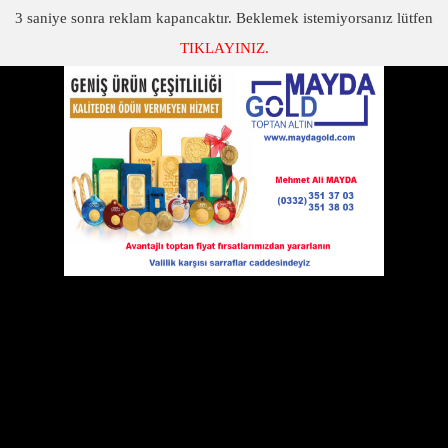
3
saniye sonra reklam kapancaktır. Beklemek istemiyorsanız lütfen
TIKLAYINIZ.
SON DAKİKA
KATEGORİLER
NİĞDE'YE ŞEHİT ACISI DÜŞTÜ...
Mardin'in Nusaybin ilçesinde güvenlik güçleri ile teröristler
arasında çıkan çatışmada Niğde’li Özel Harekatçı Uzman
Çavuş Mustafa Şahin şehit oldu.
25 Mart 2016 Cuma 23:50
Mardin'in Nusaybin ilçesinde güvenlik
güçleri ile teröristler arasında çıkan
çatışmada
Niğde
’li Özel Harekatçı Uzman
Çavuş Mustafa Şahin şehit oldu.