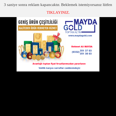
3
saniye sonra reklam kapancaktır. Beklemek istemiyorsanız lütfen
TIKLAYINIZ.
SON DAKİKA
KATEGORİLER
NİĞDE VALİSİ NECMETTİN KILIÇ'IN 10 KASIM MESAJI
Niğde Valisi Necmettin Kılıç'ın 10 Kasım Mesajı
08 Kasım 2014 Cumartesi 14:06
Vali Kılıç mesajında; “Cumhuriyetimizin
kurucusu, Büyük Komutan, Eşsiz Devlet
Adamı Ulu Önder Atatürk’ün, aramızdan ayrılışının 76’ncı yılında,
ulusça, saygı, sevgi ve şükranla anıyoruz.”
Büyük Önder Atatürk, ülkenin içinde bulunduğu imkânsızlıklara
boyun eğmemiş, kararlı ve dirençli tutumuyla Türk halkını zafere
ulaştırmıştır. İstiklal Mücadelesine önderlik ederek ülkeyi muasır