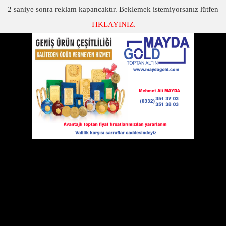
2
saniye sonra reklam kapancaktır. Beklemek istemiyorsanız lütfen
TIKLAYINIZ.
SON DAKİKA
KATEGORİLER
KAR VE SOĞUK KONYA'YI TERK ETMİYOR
Kar Ve Soğuk Konya'yı Terk Etmiyor
28 Ocak 2012 Cumartesi 11:51
Hangi gün yağışlı, hangi gün karlı? hangi
gün hava sıcaklığı kaç derece olacak?
İşte Konya’nın 5 günlük hava tahmini
TARİH EN DÜŞÜK EN YÜKSEK
28 Ocak Cumartesi -4 -1