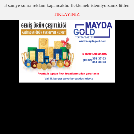
3
saniye sonra reklam kapancaktır. Beklemek istemiyorsanız lütfen
TIKLAYINIZ.
SON DAKİKA
KATEGORİLER
HİÇ ÇİVİ KULLANMADAN ŞAHESER YARATIYOR
Hiç Çivi Kullanmadan Şaheser Yaratıyor
17 Ocak 2011 Pazartesi 00:00
Hilmi YOL
Özellikle tek bir çivi bile kullanmadan yaptığı
mihrap ve mimberlerle sanatına bir ayrıcalık
kazandıran 57 yaşındaki Zeki Satıcı
Eskil’deki küçük atölyesinde çalışmalarını
sürdürüyor.
Satıcı, ağaç oymacılığının bir dalı olan 'oyma kuntekari' alanında halen
çalışmalar yapıyor. Çalışmalarına farklı bir boyut katarak dünyaca ünlü
Mevlana Müzesi, Sultanhamet Camii gibi eserlerin makatlerini yaparak